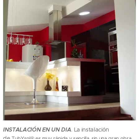
INSTALACIÓN EN UN DIA
. La instalación
de
TubYsol®
es muy rápida y sencilla, sin una gran obra,